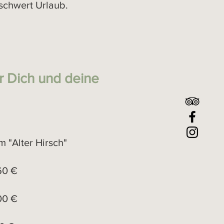
chwert Urlaub.
ür Dich und deine
 "Alter Hirsch"
 €
0 €