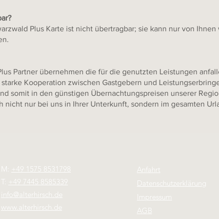
bar?
arzwald Plus Karte ist nicht übertragbar; sie kann nur von Ihne
en.
lus Partner übernehmen die für die genutzten Leistungen anfall
 starke Kooperation zwischen Gastgebern und Leistungserbring
nd somit in den günstigen Übernachtungspreisen unserer Region
h nicht nur bei uns in Ihrer Unterkunft, sondern im gesamten Url
M:
+49 1575 8531798
Anfahrt
T:
+49 7445 8585339
Datenschutzerklärung
info@alterhirsch.de
Impressum
www.alterhirsch.de
AGB