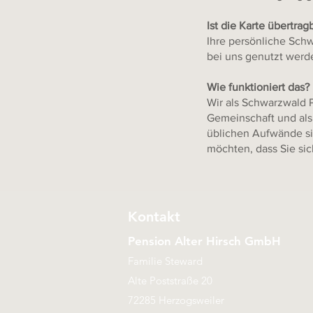
Ist die Karte übertrag
Ihre persönliche Schw
bei uns genutzt werd
Wie funktioniert das?
Wir als Schwarzwald P
Gemeinschaft und als
üblichen Aufwände si
möchten, dass Sie sic
Kontakt
Pension Alter Hi
rsch GmbH
Familie Ste
ward
Alte Poststraße 20
72285 Herzogsweiler