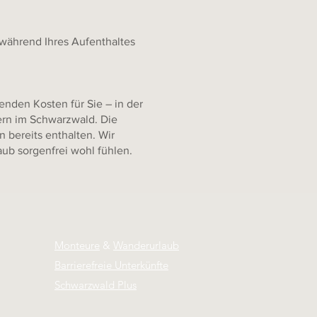
n während Ihres Aufenthaltes
enden Kosten für Sie – in der
ern im Schwarzwald. Die
 bereits enthalten. Wir
aub sorgenfrei wohl fühlen.
Monteure
&
Wanderurlaub
Barrierefreie Unterkünfte
Schwarzwald Plus