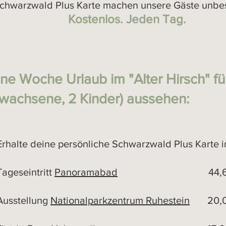
Schwarzwald Plus Karte
machen unsere Gäste unbes
Koste
nlos. Jeden Tag.
ine Woche Urla
ub im "Alter Hirsch" f
rwachsene, 2 Kinder) aussehen:
lte deine persönliche Schwarzwald Plus Karte im
seintritt
Panoramabad
44,60
stellung
Nationalparkzentrum Ruhestein
20,0