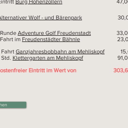
ritt
Burg Hohenzollern
47,00
Alternativer Wolf - und Bärenpark
30,00
 Runde
Adventure Golf Freudenstadt
33,00
t im
Freudenstädter Bähnle
23,00
 Fahrt
Ganzjahresbobbahn am Mehliskopf
15
d.
Klettergarten am Mehliskopf
91,00
ostenfreier Eintritt im Wert von
303,
hen